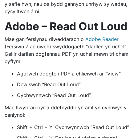
y safle hwn, neu os bydd gennych unrhyw sylwadau,
cysylltwch â ni.
Adobe – Read Out Loud
Mae gan fersiynau diweddarach o
Adobe Reader
(Fersiwn 7 ac uwch) swyddogaeth “darllen yn uchel”.
Gellir darllen dogfennau PDF yn uchel mewn tri cham
cyflym:
Agorwch ddogfen PDF a chliciwch ar “View”
Dewiswch “Read Out Loud”
Cychwynnwch “Read Out Loud”
Mae llwybrau byr a ddefnyddir yn aml yn cynnwys y
canlynol:
Shift + Ctrl + Y: Cychwynnwch “Read Out Loud”