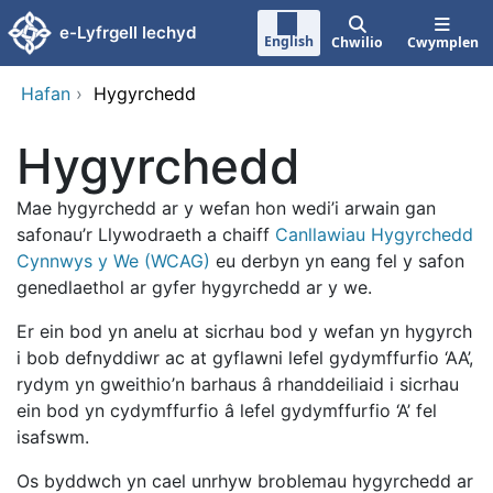
Neidio i'r prif gynnwy
e-Lyfrgell Iechyd
English
Chwilio
Cwymplen
Hafan
›
Hygyrchedd
Hygyrchedd
Mae hygyrchedd ar y wefan hon wedi’i arwain gan
safonau’r Llywodraeth a chaiff
Canllawiau Hygyrchedd
Cynnwys y We (WCAG)
eu derbyn yn eang fel y safon
genedlaethol ar gyfer hygyrchedd ar y we.
Er ein bod yn anelu at sicrhau bod y wefan yn hygyrch
i bob defnyddiwr ac at gyflawni lefel gydymffurfio ‘AA’,
rydym yn gweithio’n barhaus â rhanddeiliaid i sicrhau
ein bod yn cydymffurfio â lefel gydymffurfio ‘A’ fel
isafswm.
Os byddwch yn cael unrhyw broblemau hygyrchedd ar