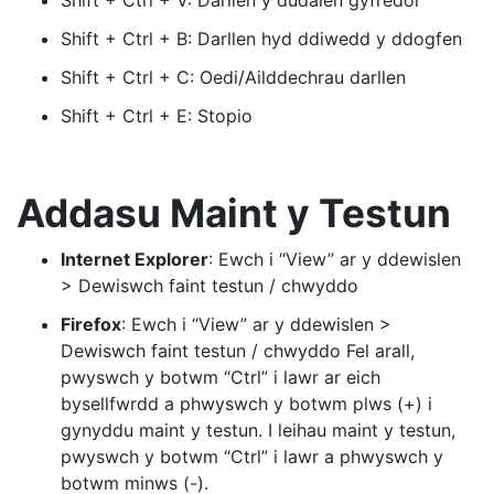
Shift + Ctrl + V: Darllen y dudalen gyfredol
Shift + Ctrl + B: Darllen hyd ddiwedd y ddogfen
Shift + Ctrl + C: Oedi/Ailddechrau darllen
Shift + Ctrl + E: Stopio
Addasu Maint y Testun
Internet Explorer
: Ewch i “View” ar y ddewislen
> Dewiswch faint testun / chwyddo
Firefox
: Ewch i “View” ar y ddewislen >
Dewiswch faint testun / chwyddo Fel arall,
pwyswch y botwm “Ctrl” i lawr ar eich
bysellfwrdd a phwyswch y botwm plws (+) i
gynyddu maint y testun. I leihau maint y testun,
pwyswch y botwm “Ctrl” i lawr a phwyswch y
botwm minws (-).