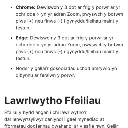
Chrome:
Dewiswch y 3 dot ar frig y porwr ar yr
ochr dde > yn yr adran Zoom, pwyswch y botwm
plws (+) neu finws (-) i gynyddu/lleihau maint y
testun.
Edge:
Dewiswch y 3 dot ar frig y porwr ar yr
ochr dde > yn yr adran Zoom, pwyswch y botwm
plws (+) neu finws (-) i gynyddu/lleihau maint y
testun.
Noder y gallai’r gosodiadau uchod amrywio yn
dibynnu ar fersiwn y porwr.
Lawrlwytho Ffeiliau
Efallai y bydd angen i chi lawrlwytho’r
darllenwyr/syllwyr canlynol i gael mynediad at
fformatau dogfennau gwahanol ar y safle hwn. Gellir