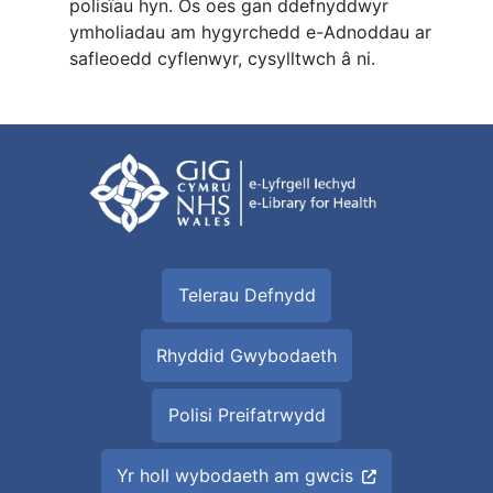
polisïau hyn. Os oes gan ddefnyddwyr
ymholiadau am hygyrchedd e-Adnoddau ar
safleoedd cyflenwyr, cysylltwch â ni.
Telerau Defnydd
Rhyddid Gwybodaeth
Polisi Preifatrwydd
Yr holl wybodaeth am gwcis