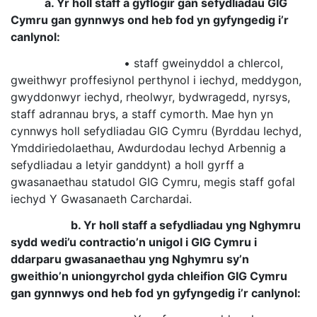
a. Yr holl staff a gyflogir gan sefydliadau GIG
Cymru gan gynnwys ond heb fod yn gyfyngedig i’r
canlynol:
• staff gweinyddol a chlercol,
gweithwyr proffesiynol perthynol i iechyd, meddygon,
gwyddonwyr iechyd, rheolwyr, bydwragedd, nyrsys,
staff adrannau brys, a staff cymorth. Mae hyn yn
cynnwys holl sefydliadau GIG Cymru (Byrddau Iechyd,
Ymddiriedolaethau, Awdurdodau Iechyd Arbennig a
sefydliadau a letyir ganddynt) a holl gyrff a
gwasanaethau statudol GIG Cymru, megis staff gofal
iechyd Y Gwasanaeth Carchardai.
b. Yr holl staff a sefydliadau yng Nghymru
sydd wedi’u contractio’n unigol i GIG Cymru i
ddarparu gwasanaethau yng Nghymru sy’n
gweithio’n uniongyrchol gyda chleifion GIG Cymru
gan gynnwys ond heb fod yn gyfyngedig i’r canlynol: