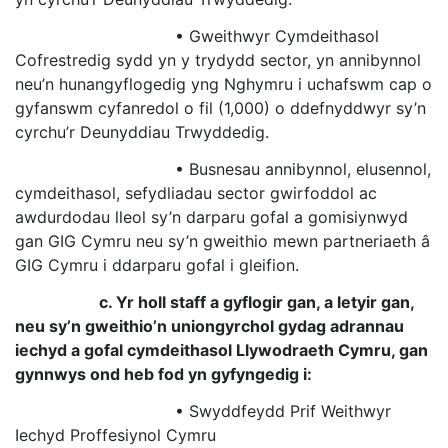
• Gweithwyr Cymdeithasol
Cofrestredig sydd yn y trydydd sector, yn annibynnol
neu’n hunangyflogedig yng Nghymru i uchafswm cap o
gyfanswm cyfanredol o fil (1,000) o ddefnyddwyr sy’n
cyrchu’r Deunyddiau Trwyddedig.
• Busnesau annibynnol, elusennol,
cymdeithasol, sefydliadau sector gwirfoddol ac
awdurdodau lleol sy’n darparu gofal a gomisiynwyd
gan GIG Cymru neu sy’n gweithio mewn partneriaeth â
GIG Cymru i ddarparu gofal i gleifion.
c. Yr holl staff a gyflogir gan, a letyir gan,
neu sy’n gweithio’n uniongyrchol gydag adrannau
iechyd a gofal cymdeithasol Llywodraeth Cymru, gan
gynnwys ond heb fod yn gyfyngedig i:
• Swyddfeydd Prif Weithwyr
Iechyd Proffesiynol Cymru