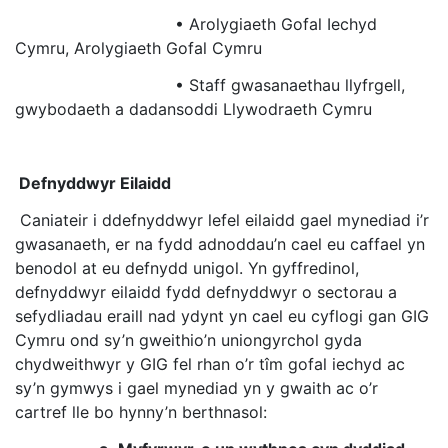
• Arolygiaeth Gofal Iechyd
Cymru, Arolygiaeth Gofal Cymru
• Staff gwasanaethau llyfrgell,
gwybodaeth a dadansoddi Llywodraeth Cymru
Defnyddwyr Eilaidd
Caniateir i ddefnyddwyr lefel eilaidd gael mynediad i’r
gwasanaeth, er na fydd adnoddau’n cael eu caffael yn
benodol at eu defnydd unigol. Yn gyffredinol,
defnyddwyr eilaidd fydd defnyddwyr o sectorau a
sefydliadau eraill nad ydynt yn cael eu cyflogi gan GIG
Cymru ond sy’n gweithio’n uniongyrchol gyda
chydweithwyr y GIG fel rhan o’r tîm gofal iechyd ac
sy’n gymwys i gael mynediad yn y gwaith ac o’r
cartref lle bo hynny’n berthnasol: