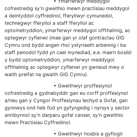
• Ymarferwyr meddygol
cofrestredig sy’n gweithio mewn practisiau meddygol
a deintyddol cyffredinol, fferyllwyr cymunedol,
technegwyr fferyllol a staff fferyllol ac
optometryddion, ymarferwyr meddygol offthalmig, ac
optegwyr cyflenwi (mae gan yr olaf gontractau GIG
Cymru ond bydd angen rhoi ystyriaeth arbennig i ba
staff penodol fydd yn cael mynediad, e.e. mae’n bosibl
y bydd optometryddion, ymarferwyr meddygol
offthalmig ac optegwyr cyflenwi yn gwneud mwy o
waith preifat na gwaith GIG Cymru).
• Gweithwyr proffesiynol
cofrestredig a gydnabyddir gan eu corff proffesiynol
a/neu gan y Cyngor Proffesiynau Iechyd a Gofal, gan
gynnwys ond heb fod yn gyfyngedig i nyrsys y sector
annibynnol sy’n darparu gofal canser, sy’n gweithio
mewn Practisiau Cyffredinol.
• Gweithwyr hosbis a gyflogir