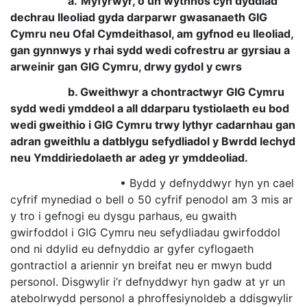
a.
Myfyrwyr, o un wythnos cyn dyddiad
dechrau lleoliad gyda darparwr gwasanaeth GIG
Cymru neu Ofal Cymdeithasol, am gyfnod eu lleoliad,
gan gynnwys y rhai sydd wedi cofrestru ar gyrsiau a
arweinir gan GIG Cymru, drwy gydol y cwrs
b. Gweithwyr a chontractwyr GIG Cymru
sydd wedi ymddeol a all ddarparu tystiolaeth eu bod
wedi gweithio i GIG Cymru trwy lythyr cadarnhau gan
adran gweithlu a datblygu sefydliadol y Bwrdd Iechyd
neu Ymddiriedolaeth ar adeg yr ymddeoliad.
• Bydd y defnyddwyr hyn yn cael
cyfrif mynediad o bell o 50 cyfrif penodol am 3 mis ar
y tro i gefnogi eu dysgu parhaus, eu gwaith
gwirfoddol i GIG Cymru neu sefydliadau gwirfoddol
ond ni ddylid eu defnyddio ar gyfer cyflogaeth
gontractiol a ariennir yn breifat neu er mwyn budd
personol. Disgwylir i’r defnyddwyr hyn gadw at yr un
atebolrwydd personol a phroffesiynoldeb a ddisgwylir