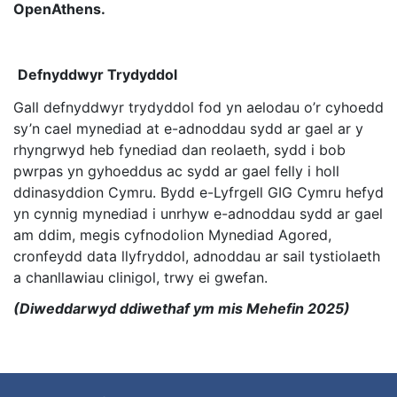
OpenAthens.
Defnyddwyr Trydyddol
Gall defnyddwyr trydyddol fod yn aelodau o’r cyhoedd
sy’n cael mynediad at e-adnoddau sydd ar gael ar y
rhyngrwyd heb fynediad dan reolaeth, sydd i bob
pwrpas yn gyhoeddus ac sydd ar gael felly i holl
ddinasyddion Cymru. Bydd e-Lyfrgell GIG Cymru hefyd
yn cynnig mynediad i unrhyw e-adnoddau sydd ar gael
am ddim, megis cyfnodolion Mynediad Agored,
cronfeydd data llyfryddol, adnoddau ar sail tystiolaeth
a chanllawiau clinigol, trwy ei gwefan.
(Diweddarwyd ddiwethaf ym mis Mehefin 2025)