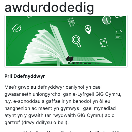
awdurdodedig
Prif Ddefnyddwyr
Mae’r grwpiau defnyddwyr canlynol yn cael
gwasanaeth uniongyrchol gan e-Lyfrgell GIG Cymru,
h.y. e-adnoddau a gaffaelir yn benodol yn ôl eu
hanghenion ac maent yn gymwys i gael mynediad
atynt yn y gwaith (ar rwydwaith GIG Cymru) ac o
gartref (drwy ddilysu o bell):