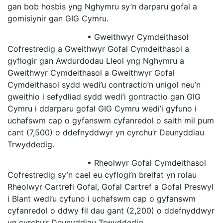
gan bob hosbis yng Nghymru sy’n darparu gofal a
gomisiynir gan GIG Cymru.
• Gweithwyr Cymdeithasol
Cofrestredig a Gweithwyr Gofal Cymdeithasol a
gyflogir gan Awdurdodau Lleol yng Nghymru a
Gweithwyr Cymdeithasol a Gweithwyr Gofal
Cymdeithasol sydd wedi’u contractio’n unigol neu’n
gweithio i sefydliad sydd wedi’i gontractio gan GIG
Cymru i ddarparu gofal GIG Cymru wedi’i gyfuno i
uchafswm cap o gyfanswm cyfanredol o saith mil pum
cant (7,500) o ddefnyddwyr yn cyrchu’r Deunyddiau
Trwyddedig.
• Rheolwyr Gofal Cymdeithasol
Cofrestredig sy’n cael eu cyflogi’n breifat yn rolau
Rheolwyr Cartrefi Gofal, Gofal Cartref a Gofal Preswyl
i Blant wedi’u cyfuno i uchafswm cap o gyfanswm
cyfanredol o ddwy fil dau gant (2,200) o ddefnyddwyr
yn cyrchu’r Deunyddiau Trwyddedig.