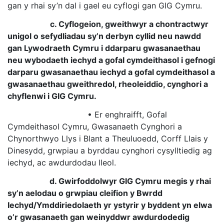
gan y rhai sy’n dal i gael eu cyflogi gan GIG Cymru.
c. Cyflogeion, gweithwyr a chontractwyr
unigol o sefydliadau sy’n derbyn cyllid neu nawdd
gan Lywodraeth Cymru i ddarparu gwasanaethau
neu wybodaeth iechyd a gofal cymdeithasol i gefnogi
darparu gwasanaethau iechyd a gofal cymdeithasol a
gwasanaethau gweithredol, rheoleiddio, cynghori a
chyflenwi i GIG Cymru.
• Er enghraifft, Gofal
Cymdeithasol Cymru, Gwasanaeth Cynghori a
Chynorthwyo Llys i Blant a Theuluoedd, Corff Llais y
Dinesydd, grwpiau a byrddau cynghori cysylltiedig ag
iechyd, ac awdurdodau lleol.
d. Gwirfoddolwyr GIG Cymru megis y rhai
sy’n aelodau o grwpiau cleifion y Bwrdd
Iechyd/Ymddiriedolaeth yr ystyrir y byddent yn elwa
o’r gwasanaeth gan weinyddwr awdurdodedig