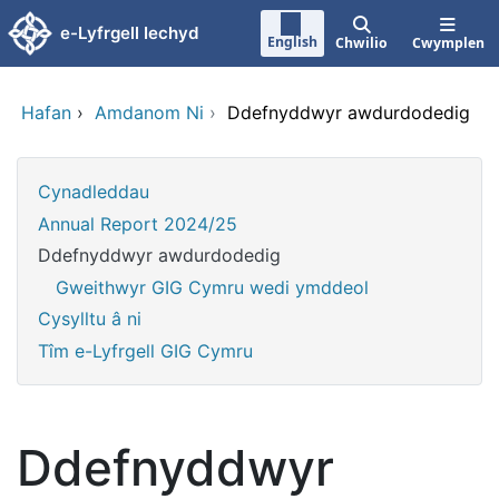
Neidio i'r prif gynnwy
e-Lyfrgell Iechyd
English
Chwilio
Cwymplen
Hafan
›
Amdanom Ni
›
Ddefnyddwyr awdurdodedig
Cynadleddau
Annual Report 2024/25
Ddefnyddwyr awdurdodedig
Gweithwyr GIG Cymru wedi ymddeol
Cysylltu â ni
Tîm e-Lyfrgell GIG Cymru
Ddefnyddwyr