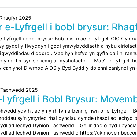
 Rhagfyr 2025
r e-Lyfrgell i bobl brysur: Rhag
e-Lyfrgell i bobl brysur: Bob mis, mae e-Lyfrgell GIG Cym
y gydol y flwyddyn i godi ymwybyddiaeth a hybu eiriolaeth
igwyddiadau diddorol. Mae hyn hefyd yn gyfle da i ni ran
h ymarfer syn seiliedig ar dystiolaeth! Mae'r e-Lyfrgell h
y canlynol Diwrnod AIDS y Byd Bydd y dolenni canlynol yn
 Tachwedd 2025
-Lyfrgell i Bobl Brysur: Movem
hwedd ydy hi, ac yn y rhifyn arbennig hwn or e-Lyfrgell i B
oddau sy'n ystyried rhai pynciau cymdeithasol ac iechyd 
fydliad Iechyd Dynion Tashwedd. Gellir dod o hyd i bync
fydliad Iechyd Dynion Tashwedd o https://uk.movember.com