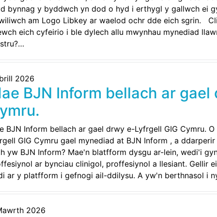
d bynnag y byddwch yn dod o hyd i erthygl y gallwch ei gy
wiliwch am Logo Libkey ar waelod ochr dde eich sgrin. Cl
wch eich cyfeirio i ble dylech allu mwynhau mynediad lla
estru?…
brill 2026
ae BJN Inform bellach ar gael 
ymru.
 BJN Inform bellach ar gael drwy e-Lyfrgell GIG Cymru. O 1
rgell GIG Cymru gael mynediad at BJN Inform , a ddarperi
h yw BJN Inform? Mae'n blatfform dysgu ar-lein, wedi'i gyn
ffesiynol ar bynciau clinigol, proffesiynol a llesiant. Gellir
i ar y platfform i gefnogi ail-ddilysu. A yw'n berthnasol i
Mawrth 2026