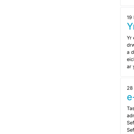
19
Y
Yr 
drw
a d
eic
ar 
28
e
Tas
adn
Se
Se