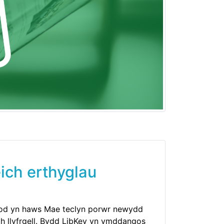
ich erthyglau
dod yn haws Mae teclyn porwr newydd
eth llyfrgell. Bydd LibKey yn ymddangos