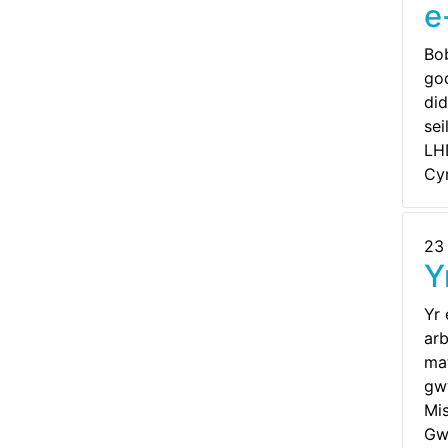
e
Bo
god
did
se
LH
Cy
23
Y
Yr 
arb
mat
gwy
Mi
Gw