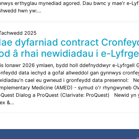
nnwys erthyglau mynediad agored. Dau bwnc y mae'r e-Lyfr
shwedd hwn yw:…
 Tachwedd 2025
ae dyfarniad contract Cronfe
od â rhai newidiadau i e-Lyfrg
is Ionawr 2026 ymlaen, bydd holl ddefnyddwyr e-Lyfrgell 
onfeydd data iechyd a gofal allweddol gan gynnwys cronf
widiadau'n cael eu gwneud i gronfeydd data presennol: Ne
mplementary Medicine (AMED) - symud o'r rhyngwyneb OVI
Quest Dialog a ProQuest (Clarivate: ProQuest) Newid yn y 
dex &…