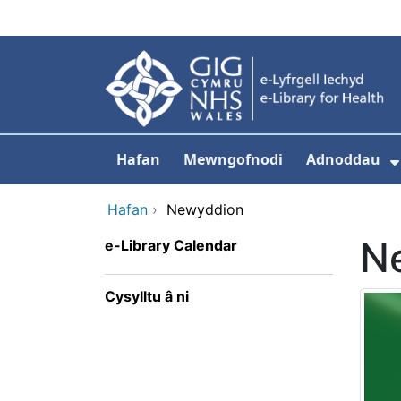
Neidio i'r prif gynnwy
Hafan
Mewngofnodi
Adnoddau
Hafan
›
Newyddion
N
e-Library Calendar
Cysylltu â ni