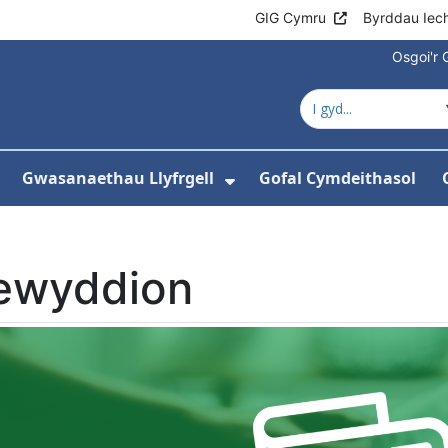
GIG Cymru
Byrddau Iec
Osgoi'r 
Gwasanaethau Llyfrgell
Gofal Cymdeithasol
Dangos isddewislen ar gyfer Adnoddau
Dangos isddewislen a
ewyddion