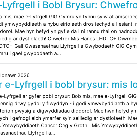
-Lyfrgell i Bobl Brysur: Chwefr
b mis, mae e-Lyfrgell GIG Cymru yn tynnu sylw at amseroe
i ymwybyddiaeth a hybu eiriolaeth dros iechyd a llesiant
dorol. Mae hyn hefyd yn gyfle da i ni rannu rhai on hadno
iliedig ar dystiolaeth! Chwefror Mis Hanes LHDTC+ Diwrno
DTC+ Gall Gwasanaethau Llyfrgell a Gwybodaeth GIG Cymru
mru i gael gwybodaeth a…
 Ionawr 2026
r e-Lyfrgell i bobl brysur: mis 
e-Lyfrgell ar gyfer pobl brysur: Bob mis, mae e-Lyfrgell G
ennig drwy gydol y flwyddyn - i godi ymwybyddiaeth a hyrw
erion pwysig a digwyddiadau diddorol. Mae hwn hefyd yn g
ch i gefnogi eich ymarfer sy'n seiliedig ar dystiolaeth! 
s Ymwybyddiaeth Canser Ceg y Groth Mis Ymwybyddiaeth 
asanaethau Llyfrgell a…