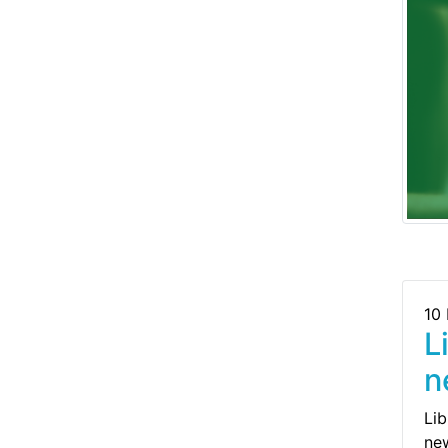
10
L
n
Li
new