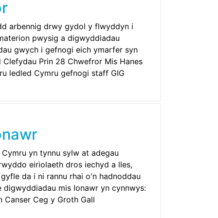
or
dd arbennig drwy gydol y flwyddyn i
, materion pwysig a digwyddiadau
ddau gwych i gefnogi eich ymarfer syn
d Clefydau Prin 28 Chwefror Mis Hanes
 ledled Cymru gefnogi staff GIG
Ionawr
IG Cymru yn tynnu sylw at adegau
yddo eiriolaeth dros iechyd a lles,
yfle da i ni rannu rhai o'n hadnoddau
Mae digwyddiadau mis Ionawr yn cynnwys:
Canser Ceg y Groth Gall