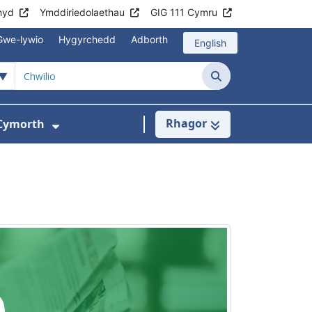
hyd
Ymddiriedolaethau
GIG 111 Cymru
Gwe-lywio
Hygyrchedd
Adborth
English
Chwilio
Rhagor
Cymorth
r gyfer Gwasanaethau Llyfrgell
Dangos isddewislen ar gyfer Cymor