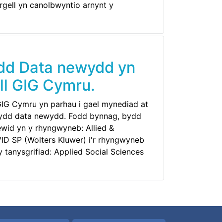
gell yn canolbwyntio arnynt y
ydd Data newydd yn
ell GIG Cymru.
GIG Cymru yn parhau i gael mynediad at
eydd data newydd. Fodd bynnag, bydd
wid yn y rhyngwyneb: Allied &
D SP (Wolters Kluwer) i'r rhyngwyneb
tanysgrifiad: Applied Social Sciences