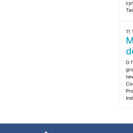
cy
Ta
11
M
d
O f
gr
ne
Co
Pro
In