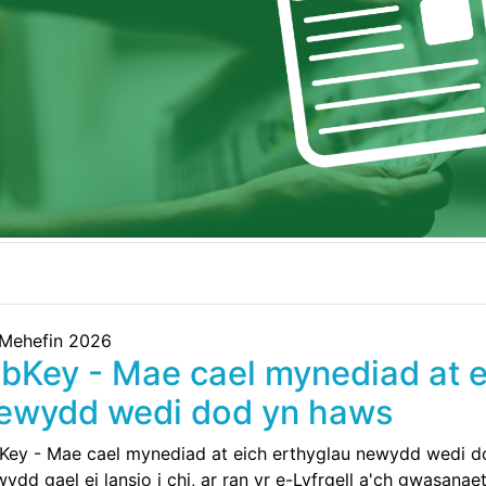
 Mehefin 2026
ibKey - Mae cael mynediad at e
ewydd wedi dod yn haws
bKey - Mae cael mynediad at eich erthyglau newydd wedi 
ydd gael ei lansio i chi, ar ran yr e-Lyfrgell a'ch gwasana