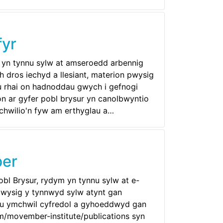
fyr
ru yn tynnu sylw at amseroedd arbennig
 dros iechyd a llesiant, materion pwysig
nu rhai on hadnoddau gwych i gefnogi
on ar gyfer pobl brysur yn canolbwyntio
 chwilio'n fyw am erthyglau a…
ber
obl Brysur, rydym yn tynnu sylw at e-
pwysig y tynnwyd sylw atynt gan
iau ymchwil cyfredol a gyhoeddwyd gan
/movember-institute/publications syn