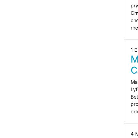
pry
Ch
che
rh
1 E
M
C
Mae
Lyf
Bet
pro
odd
4 