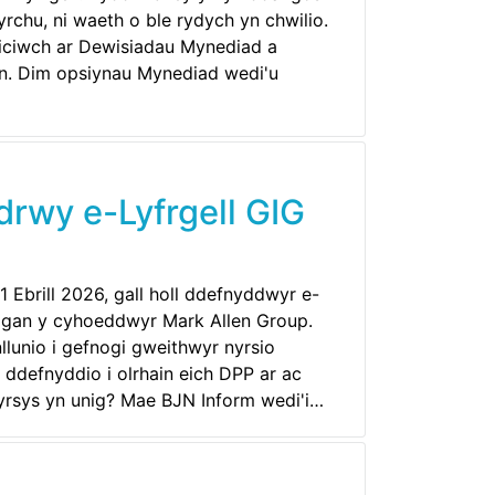
rchu, ni waeth o ble rydych yn chwilio.
iciwch ar Dewisiadau Mynediad a
wn. Dim opsiynau Mynediad wedi'u
drwy e-Lyfrgell GIG
 Ebrill 2026, gall holl ddefnyddwyr e-
r gan y cyhoeddwyr Mark Allen Group.
llunio i gefnogi gweithwyr nyrsio
 ei ddefnyddio i olrhain eich DPP ar ac
 nyrsys yn unig? Mae BJN Inform wedi'i…