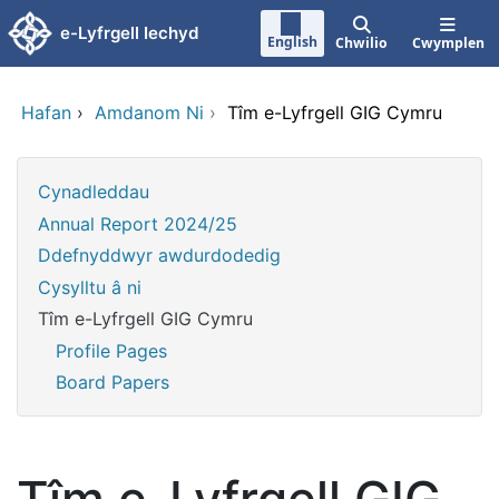
Neidio i'r prif gynnwy
e-Lyfrgell Iechyd
English
Chwilio
Cwymplen
Hafan
›
Amdanom Ni
›
Tîm e-Lyfrgell GIG Cymru
Cynadleddau
Annual Report 2024/25
Ddefnyddwyr awdurdodedig
Cysylltu â ni
Tîm e-Lyfrgell GIG Cymru
Profile Pages
Board Papers